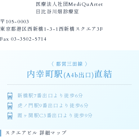
医療法人社団MediQuArtet
呼吸器の専門知識
日比谷川畑診療室
を持つ医師が症状
〒105-0003
を詳しくお伺い
東京都港区西新橋1-3-1西新橋スクエア3F
し、必要な検査を
通じて原因を特定
Fax 03-3502-5714
いたしますので、
どうぞ我慢せずに
ご相談ください。
あなたの健康をサ
〈 都営三田線 〉
ポートするため、
内幸町駅
直結
(A4b出口)
私たちがここにい
ます。
新橋駅7番出口より徒歩6分
虎ノ門駅9番出口より徒歩6分
霞ヶ関駅C3番出口より徒歩9分
スクエアビル 詳細マップ