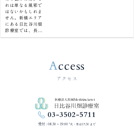
れは単なる風邪で
はないかもしれま
せん。新橋エリア
にある日比谷川畑
診療室では、長引
く咳の原因を専門
的に診断しており
ます。

Access
咳は、気管支炎や
喘息、COPD（慢
性閉塞性肺疾患）
アクセス
など、さまざまな
呼吸器疾患の初期
症状として現れる
ことがよくありま
す。自己判断で市
販薬を続けると、
03-3502-5711
根本的な原因の発
受付 : 08:30 ~ 19:00
見が遅れる可能性
*火・木は17:30 まで
もあります。
